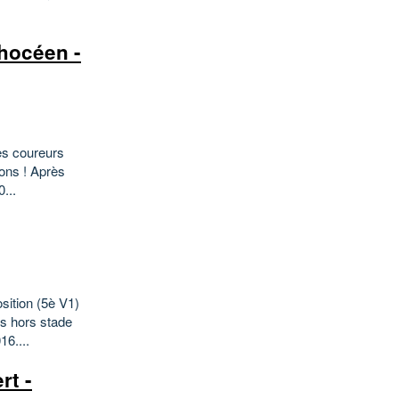
Phocéen -
es coureurs
ions ! Après
...
ition (5è V1)
s hors stade
16....
rt -