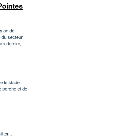
Pointes
sion de
O du secteur
s dernier,...
ue le stade
e perche et de
tter...