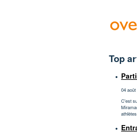
Top ar
Part
04 août
C'est s
Miramas
athlètes
Entr