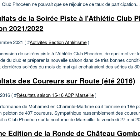
ic Club Phocéen ne pouvait que se réjouir de ce taux de participation...
ltats de la Soirée Piste à l'Athlétic Club 
on 2021/2022
embre 2021 ( #
Activités Section Athlétisme
)
cession de soirées piste à l'Athlétic Club Phocéen, de quoi motiver l
ade du club et préparer la nouvelle saison dans de très bonnes condit
x dernières soirées du mois de mai qui enchaînaient des séries du 800
ltats des Coureurs sur Route (été 2016)
 2016 ( #
Résultats saison 15-16 ACP Marseille
)
erformance de Mohamed en Charente-Martime où il termine en 18è pos
n peloton de 407 coureurs. Sympathique rassemblement des coureur
létic Club Phocéen sur la nocturne de Marseille, le vendredi 27 mai 20
e Edition de la Ronde de Château Gombe