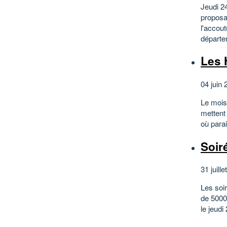
Jeudi 2
proposa
l'accout
départe
Les 
04 juin 
Le mois
mettent 
où parai
Soir
31 juille
Les soi
de 5000
le jeud