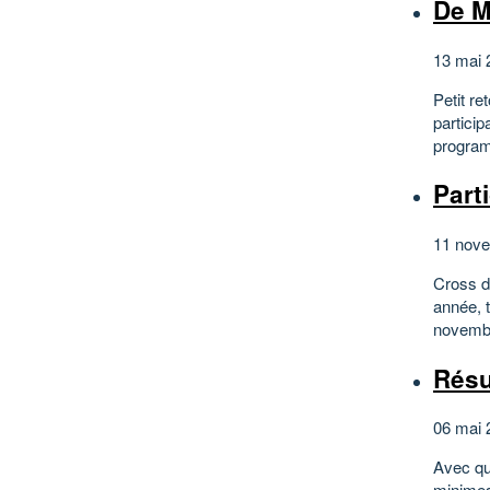
De M
13 mai 
Petit re
particip
program
Part
11 nove
Cross d
année, 
novembre
Résu
06 mai 
Avec qu
minimes 