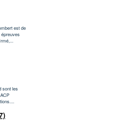
ombert est de
 4 épreuves
rmé,...
d sont les
l'ACP
ions....
7)