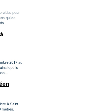
erclubs pour
mes qui se
ds....
 à
vembre 2017 au
insi que le
ss...
céen
erc à Saint
0 mètres,