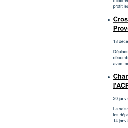
profit 
Cros
Prov
18 déce
Déplace
décembre
avec mê
Cham
l'AC
20 janvi
La sais
les dép
14 janvi