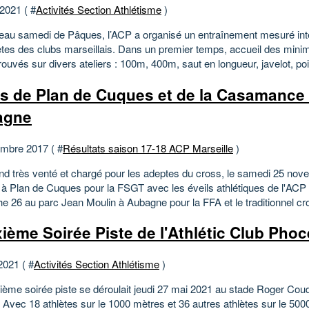
 2021 ( #
Activités Section Athlétisme
)
eau samedi de Pâques, l’ACP a organisé un entraînement mesuré int
lètes des clubs marseillais. Dans un premier temps, accueil des mini
rouvés sur divers ateliers : 100m, 400m, saut en longueur, javelot, poi
s de Plan de Cuques et de la Casamance
agne
mbre 2017 ( #
Résultats saison 17-18 ACP Marseille
)
d très venté et chargé pour les adeptes du cross, le samedi 25 no
à Plan de Cuques pour la FSGT avec les éveils athlétiques de l'ACP a
e 26 au parc Jean Moulin à Aubagne pour la FFA et le traditionnel cro
ième Soirée Piste de l'Athlétic Club Pho
2021 ( #
Activités Section Athlétisme
)
ième soirée piste se déroulait jeudi 27 mai 2021 au stade Roger Coud
 Avec 18 athlètes sur le 1000 mètres et 36 autres athlètes sur le 500