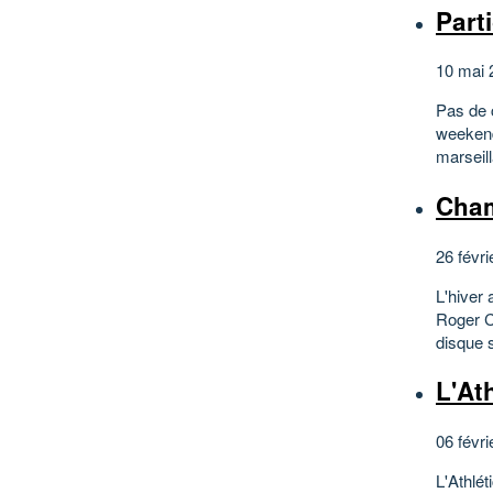
Part
10 mai 
Pas de 
weekend
marseill
Cham
26 févri
L'hiver 
Roger C
disque s
L'At
06 févri
L'Athlét