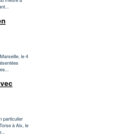
nt...
en
arseille, le 4
présentées
es...
avec
 particulier
orse à Aix, le
...