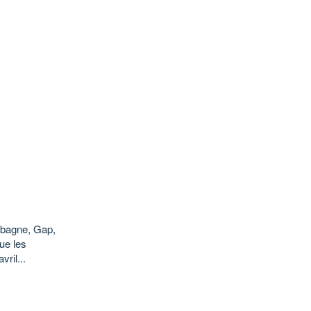
Aubagne, Gap,
ue les
ril...