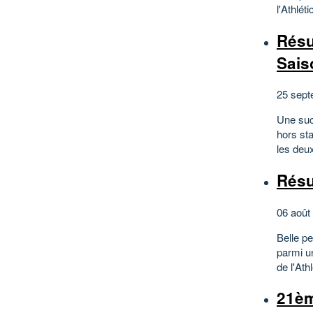
l'Athlét
Résu
Sais
25 sept
Une suc
hors st
les deu
Résu
06 août
Belle p
parmi u
de l'Ath
21èm