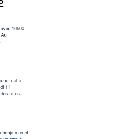
P
16 avec 10500
. Au
.
mener cette
edi 11
des rares...
s benjamins et
pu mettre à