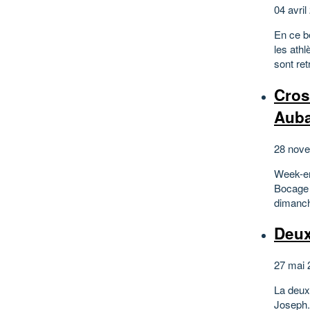
04 avril
En ce b
les ath
sont ret
Cros
Aub
28 nove
Week-en
Bocage 
dimanch
Deux
27 mai 
La deux
Joseph.