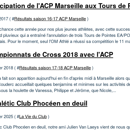
icipation de l'ACP Marseille aux Tours de 
2017 ( #
Résultats saison 16-17 ACP Marseille
)
chance cette année pour nos plus jeunes athlètes, avec cette succes
 pluvieux qui a entraîné l'annulation de trois Tours de Pointes EA/P
ais. Pour le moment, seul l'OM Athlé a réussi sa compétition le 11 mar
pionnats de Cross 2018 avec l'ACP
er 2018 ( #
Résultats saison 17-18 ACP Marseille
)
a fait son apparition aujourd'hui en fin d'après midi à Marseille alors q
ouderc accueillait quelques benjamins et minimes sur les activités d
ous la houlette de Vanessa, Philippe et Jérôme, que Nicole,...
hlétic Club Phocéen en deuil
er 2025 ( #
La Vie du Club
)
ic Club Phocéen en deuil, notre ami Julien Van Laeys vient de nous qui