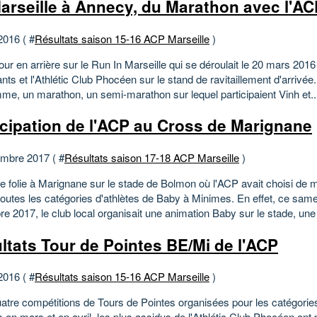
arseille à Annecy, du Marathon avec l'AC
2016 ( #
Résultats saison 15-16 ACP Marseille
)
tour en arrière sur le Run In Marseille qui se déroulait le 20 mars 20
ants et l'Athlétic Club Phocéen sur le stand de ravitaillement d'arrivée
me, un marathon, un semi-marathon sur lequel participaient Vinh et..
icipation de l'ACP au Cross de Marignane
mbre 2017 ( #
Résultats saison 17-18 ACP Marseille
)
e folie à Marignane sur le stade de Bolmon où l'ACP avait choisi de 
toutes les catégories d'athlètes de Baby à Minimes. En effet, ce sam
 2017, le club local organisait une animation Baby sur le stade, une 
ltats Tour de Pointes BE/Mi de l'ACP
2016 ( #
Résultats saison 15-16 ACP Marseille
)
atre compétitions de Tours de Pointes organisées pour les catégorie
en mars et en avril, les plus assidus de l'Athlétic Club Phocéen ont 