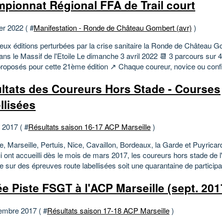
pionnat Régional FFA de Trail court
er 2022 ( #
Manifestation - Ronde de Château Gombert (avr)
)
eux éditions perturbées par la crise sanitaire la Ronde de Château G
ans le Massif de l'Etoile Le dimanche 3 avril 2022 📆 3 parcours sur
proposés pour cette 21ème édition ↗️ Chaque coureur, novice ou confi
ltats des Coureurs Hors Stade - Courses
llisées
t 2017 ( #
Résultats saison 16-17 ACP Marseille
)
, Marseille, Pertuis, Nice, Cavaillon, Bordeaux, la Garde et Puyricar
ui ont accueilli dès le mois de mars 2017, les coureurs hors stade de 
e sur des épreuves route labellisées soit une quarantaine de participat
ée Piste FSGT à l'ACP Marseille (sept. 201
embre 2017 ( #
Résultats saison 17-18 ACP Marseille
)