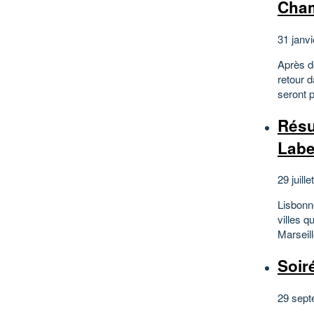
Cham
31 janvi
Après d
retour d
seront 
Résu
Labe
29 juille
Lisbonne
villes q
Marseill
Soir
29 sept