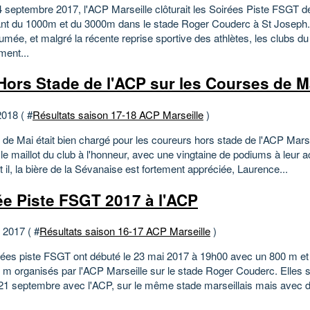
4 septembre 2017, l'ACP Marseille clôturait les Soirées Piste FSGT d
nt du 1000m et du 3000m dans le stade Roger Couderc à St Josep
umée, et malgré la récente reprise sportive des athlètes, les clubs du
ment...
Hors Stade de l'ACP sur les Courses de M
2018 ( #
Résultats saison 17-18 ACP Marseille
)
 de Mai était bien chargé pour les coureurs hors stade de l'ACP Marse
le maillot du club à l'honneur, avec une vingtaine de podiums à leur ac
t il, la bière de la Sévanaise est fortement appréciée, Laurence...
ée Piste FSGT 2017 à l'ACP
t 2017 ( #
Résultats saison 16-17 ACP Marseille
)
rées piste FSGT ont débuté le 23 mai 2017 à 19h00 avec un 800 m et
 m organisés par l'ACP Marseille sur le stade Roger Couderc. Elles 
i 21 septembre avec l'ACP, sur le même stade marseillais mais avec d