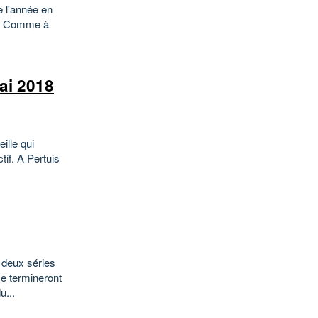
e l'année en
h. Comme à
ai 2018
ille qui
tif. A Pertuis
 deux séries
se termineront
u...