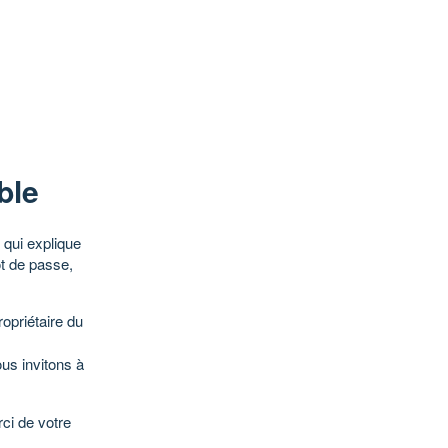
ble
qui explique
ot de passe,
opriétaire du
ous invitons à
ci de votre