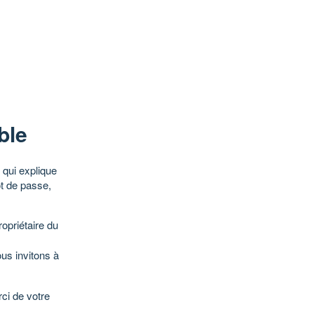
ble
qui explique
ot de passe,
opriétaire du
ous invitons à
ci de votre