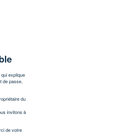
ble
qui explique
ot de passe,
opriétaire du
ous invitons à
ci de votre