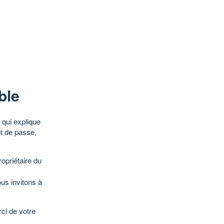
ble
qui explique
ot de passe,
opriétaire du
ous invitons à
ci de votre